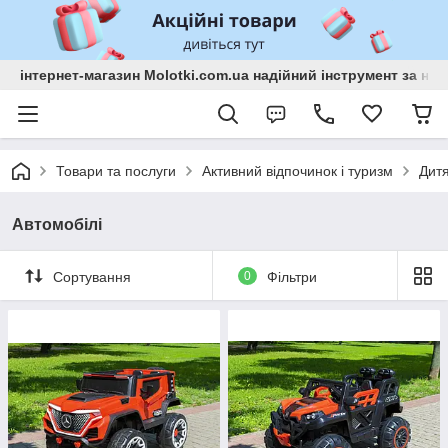
інтернет-магазин Molotki.com.ua надійний інструмент за н
Товари та послуги
Активний відпочинок і туризм
Дитя
Автомобілі
Сортування
0
Фільтри