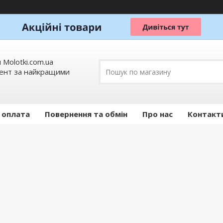
 Molotki.com.ua
мент за найкращими
 оплата
Повернення та обмін
Про нас
Контакт