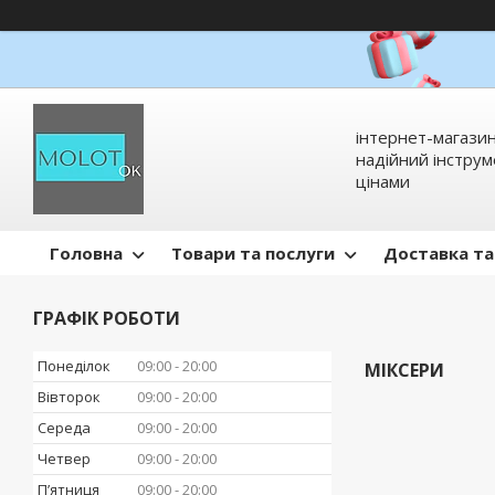
інтернет-магазин
надійний інстру
цінами
Головна
Товари та послуги
Доставка та
ГРАФІК РОБОТИ
Понеділок
09:00
20:00
МІКСЕРИ
Вівторок
09:00
20:00
Середа
09:00
20:00
Четвер
09:00
20:00
Пʼятниця
09:00
20:00