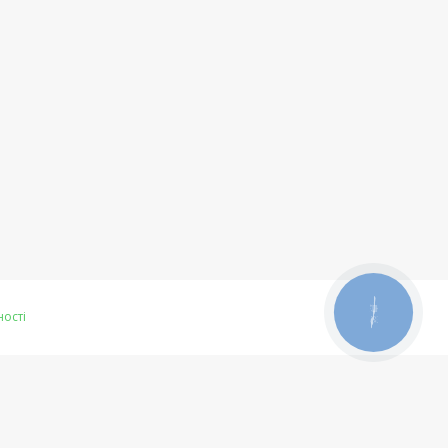
КНОПКА
ності
ЗВ'ЯЗКУ