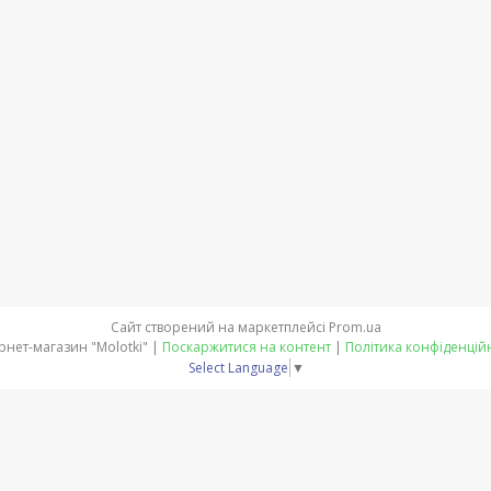
Сайт створений на маркетплейсі
Prom.ua
Інтернет-магазин "Molotki" |
Поскаржитися на контент
|
Політика конфіденцій
Select Language
▼