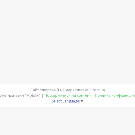
Сайт створений на маркетплейсі
Prom.ua
Інтернет-магазин "Molotki" |
Поскаржитися на контент
|
Політика конфіденцій
Select Language
▼