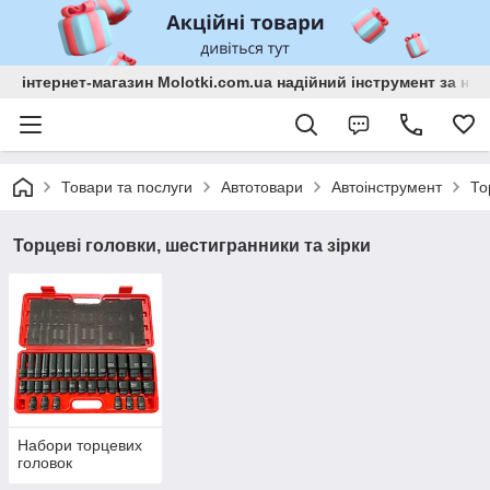
інтернет-магазин Molotki.com.ua надійний інструмент за н
Товари та послуги
Автотовари
Автоінструмент
То
Торцеві головки, шестигранники та зірки
Набори торцевих
головок