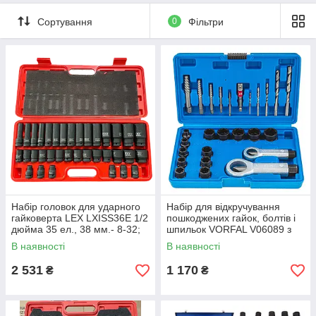
Сортування
0
Фільтри
Набір головок для ударного
Набір для відкручування
гайковерта LEX LXISS36E 1/2
пошкоджених гайок, болтів і
дюйма 35 ел., 38 мм.- 8-32;
шпильок VORFAL V06089 з
78 мм.- 10-32
гайколомами та
В наявності
В наявності
екстракторами, 26 предметів
2 531
1 170
₴
₴