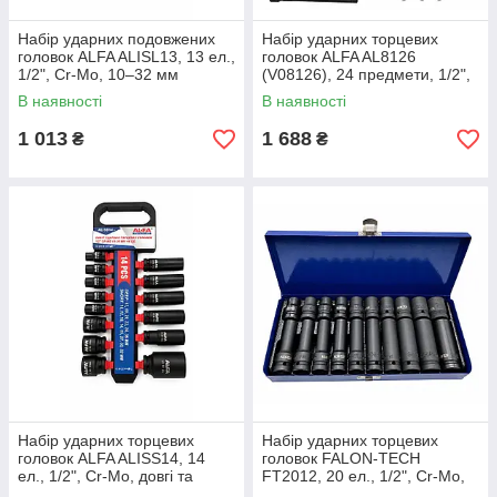
Набір ударних подовжених
Набір ударних торцевих
головок ALFA ALISL13, 13 ел.,
головок ALFA AL8126
1/2", Cr-Mo, 10–32 мм
(V08126), 24 предмети, 1/2",
6-гранні, 8–32 мм, Cr-Mo, у
В наявності
В наявності
металевому кейсі
1 013
1 688
₴
₴
Набір ударних торцевих
Набір ударних торцевих
головок ALFA ALISS14, 14
головок FALON-TECH
ел., 1/2", Cr-Mo, довгі та
FT2012, 20 ел., 1/2", Cr-Mo,
короткі, 10–36 мм
короткі 38 мм та довгі 78 мм,