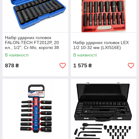
Набір ударних головок
FALON-TECH FT2012P, 20
Набір ударних головок LEX
ел., 1/2", Cr-Mo, короткі 38
1/2 10-32 мм (LXIS16E)
мм та довгі 78 мм, 10–19 мм,
В наявності
В наявності
у пластиковому кейсі
878
1 575
₴
₴